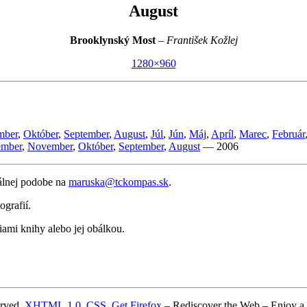
August
Brooklynský Most
–
František Kožlej
1280×960
mber
,
Október
,
September
,
August
,
Júl
,
Jún
,
Máj
,
Apríl
,
Marec
,
Február
mber
,
November
,
Október
,
September
,
August
— 2006
tálnej podobe na
maruska@tckompas.sk
.
ografií.
iami knihy alebo jej obálkou.
erved.
XHTML 1.0
,
CSS
.
Get Firefox
– Rediscover the Web – Enjoy a B