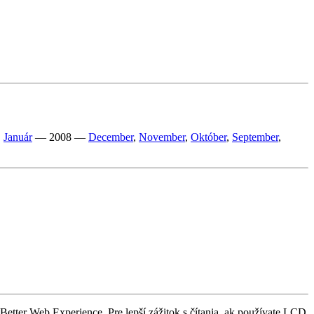
,
Január
— 2008 —
December
,
November
,
Október
,
September
,
etter Web Experience. Pre lepší zážitok s čítania, ak používate LCD