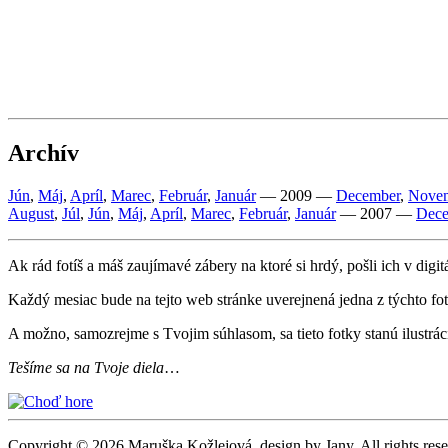
Archív
Jún
,
Máj
,
Apríl
,
Marec
,
Február
,
Január
— 2009 —
December
,
Nove
August
,
Júl
,
Jún
,
Máj
,
Apríl
,
Marec
,
Február
,
Január
— 2007 —
Dece
Ak rád fotíš a máš zaujímavé zábery na ktoré si hrdý, pošli ich v digi
Každý mesiac bude na tejto web stránke uverejnená jedna z týchto fot
A možno, samozrejme s Tvojim súhlasom, sa tieto fotky stanú ilustrác
Tešíme sa na Tvoje diela
…
Copyright © 2026 Maruška Kožlejová, design by Jany. All rights res