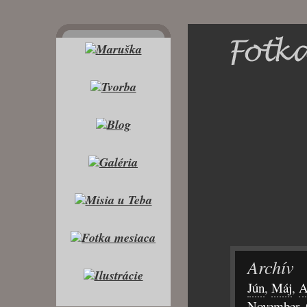
Archív
Jún
,
Máj
,
A
November
,