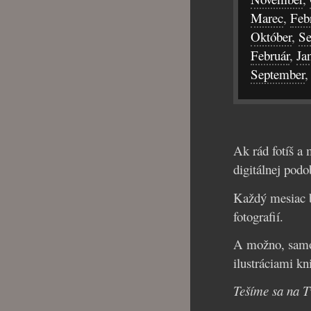
Marec
,
Feb
Október
,
Se
Február
,
Ja
September
Ak rád fotíš a 
digitálnej pod
Každý mesiac b
fotografií.
A možno, samoz
ilustráciami kn
Tešíme sa na T