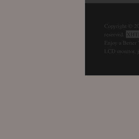
Copyright © 20
reserved.
XHT
Enjoy a Better 
LCD monitor, j