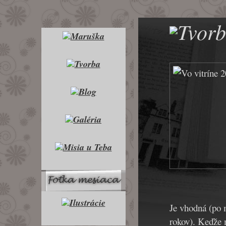
Je vhodná (po m
rokov). Keďže 