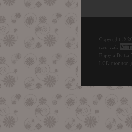
Copyright © 20
reserved.
XHT
Enjoy a Better 
LCD monitor, j