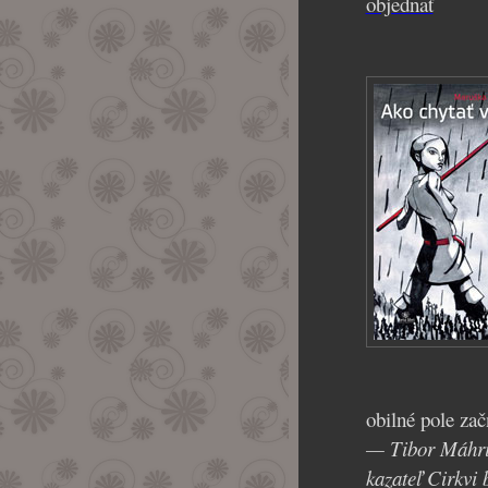
obilné pole za
— Tibor Máhri
kazateľ Cirkvi 