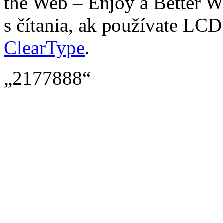
the Web – Enjoy a Better We
s čítania, ak používate LCD
ClearType
.
„2177888“