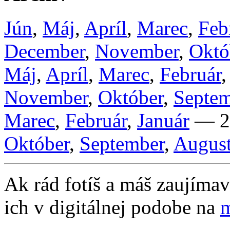
Jún
,
Máj
,
Apríl
,
Marec
,
Feb
December
,
November
,
Októ
Máj
,
Apríl
,
Marec
,
Február
November
,
Október
,
Septem
Marec
,
Február
,
Január
— 2
Október
,
September
,
Augus
Ak rád fotíš a máš zaujímavé
ich v digitálnej podobe na